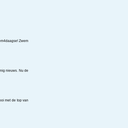
wem4daagse! Zwem
inig nieuws. Nu de
oi met de top van