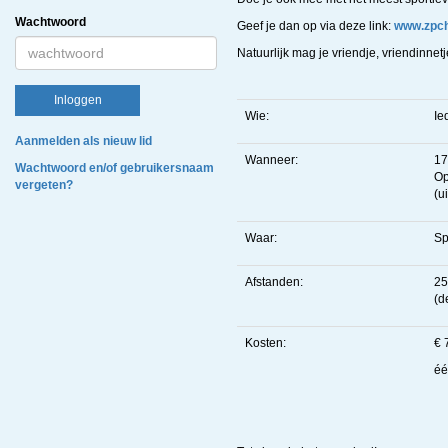
Wachtwoord
Geef je dan op via deze link:
www.zpc
Natuurlijk mag je vriendje, vriendinn
Inloggen
Wie:
Ie
Aanmelden als nieuw lid
Wanneer:
17
Wachtwoord en/of gebruikersnaam
Op
vergeten?
(u
Waar:
Sp
Afstanden:
25
(d
Kosten:
€ 
éé