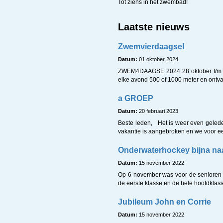
Tot ziens in het zwembad!
Laatste nieuws
Zwemvierdaagse!
Datum:
01 oktober 2024
ZWEM4DAAGSE 2024 28 oktober t/m 3
elke avond 500 of 1000 meter en ont
a GROEP
Datum:
20 februari 2023
Beste leden, Het is weer even gelede
vakantie is aangebroken en we voor ee
Onderwaterhockey bijna na
Datum:
15 november 2022
Op 6 november was voor de senioren 
de eerste klasse en de hele hoofdklass
Jubileum John en Corrie
Datum:
15 november 2022