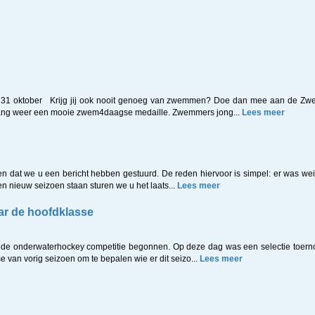
1 oktober Krijg jij ook nooit genoeg van zwemmen? Doe dan mee aan de Z
vang weer een mooie zwem4daagse medaille. Zwemmers jong...
Lees meer
n dat we u een bericht hebben gestuurd. De reden hiervoor is simpel: er was we
n nieuw seizoen staan sturen we u het laats...
Lees meer
ar de hoofdklasse
de onderwaterhockey competitie begonnen. Op deze dag was een selectie toerno
e van vorig seizoen om te bepalen wie er dit seizo...
Lees meer