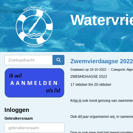
Watervr
Home
Zwemvierdaagse 202
Geplaatst op 19-10-2022 - Categorie: Alg
ZWEM4DAAGSE 2022
17 oktober t/m 20 oktober
Krijg jij ook nooit genoeg van zwem
Inloggen
Ook dit jaar organiseren wij, in sa
Gebruikersnaam
Doe je ook mee met het meest sportieve