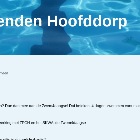
ienden Hoofddorp
2
emeen
men? Doe dan mee aan de Zwem4daagse! Dat betekent 4 dagen zwemmen voor maar
menwerking met ZPCH en het SKWA, de Zwem4daagse.
 uitje in de herfstvakantie?