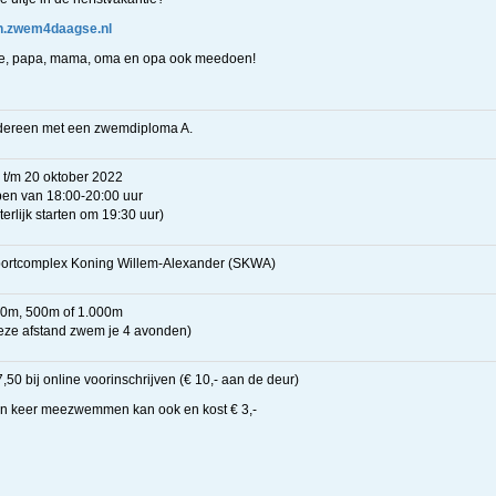
h.zwem4daagse.nl
etje, papa, mama, oma en opa ook meedoen!
dereen met een zwemdiploma A.
 t/m 20 oktober 2022
en van 18:00-20:00 uur
iterlijk starten om 19:30 uur)
ortcomplex Koning Willem-Alexander (SKWA)
0m, 500m of 1.000m
eze afstand zwem je 4 avonden)
7,50 bij online voorinschrijven (€ 10,- aan de deur)
n keer meezwemmen kan ook en kost € 3,-